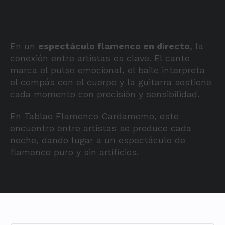
bailaores de flamenco en
directo
En un
espectáculo flamenco en directo
, la
conexión entre artistas es clave. El cante
marca el pulso emocional, el baile interpreta
el compás con el cuerpo y la guitarra sostiene
cada momento con precisión y sensibilidad.
En Tablao Flamenco Cardamomo, este
encuentro entre artistas se produce cada
noche, dando lugar a un espectáculo de
flamenco puro y sin artificios.