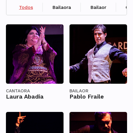
Todos
Bailaora
Bailaor
Ca
CANTAORA
BAILAOR
Laura Abadía
Pablo Fraile