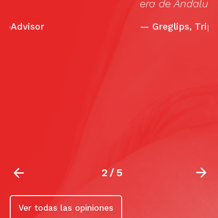
era de Andalucía y no es así. Visítenlo.»
T
e
—
Greglips, TripAdvisor
e
m
2
/
5
Ver todas las opiniones