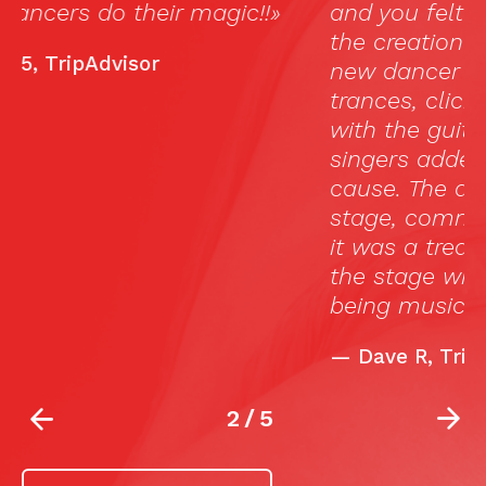
and you felt that you were watching
l
the creation of a dance, every time a
new dancer started…dancers entered
trances, clicked, and clocked, rapped
with the guitarists, all the while the
singers added their inspiration to the
cause. The dancers, while on this small
stage, commanded the audience, and
it was a treat to watch them walk off
the stage with all humbleness, after
being musical assassins on stage.»
—
Dave R, TripAdvisor
2
/
5