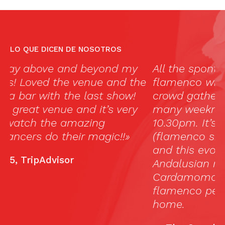
LO QUE DICEN DE NOSOTROS
All the spontaneity and raw passion of
Li
e
flamenco where a knowledgeable
c
crowd gathers for live performances
ja
many weeknights from around
m
10.30pm. It’s all about a cantaor
s
(flamenco singer) and guitar maestro,
th
and this evocation of flamenco’s
l
Andalusian roots ensures that
h
Cardamomo is where the great
ar
flamenco performers really feel at
b
home.
c
c