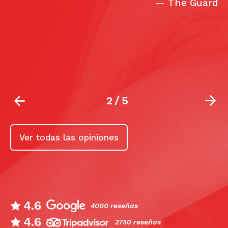
—
The Guardian
bu
s
10
la
2
/
5
Ver todas las opiniones
4.6
4000 reseñas
4.6
2750 reseñas