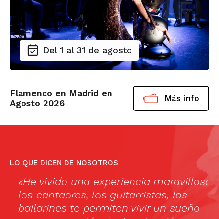
Del 1 al 31 de agosto
Flamenco en Madrid en
Más info
Agosto 2026
LO QUE DICEN DE NOSOTROS
«He vivido una experiencia maravillosa,
Ma
los cantaores, los guitarristas, los
(
bailarines te permiten vivir un sueño
no