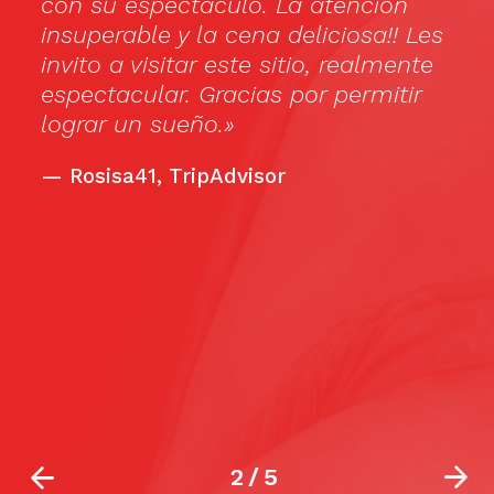
con su espectáculo. La atención
w
insuperable y la cena deliciosa!! Les
e
invito a visitar este sitio, realmente
a
espectacular. Gracias por permitir
lograr un sueño.»
—
Rosisa41, TripAdvisor
2
/
5