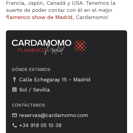
Francia, Japón, Canadá y USA. Tenemos la
suerte de poder contar con él en el mejor
flamenco show de Madrid
, Cardamomo!
DÓNDE ESTAMOS
-
Calle Echegaray 15
Madrid
Sol / Sevilla
CONTÁCTANOS
reservas@cardamomo.com
+34 918 05 10 38