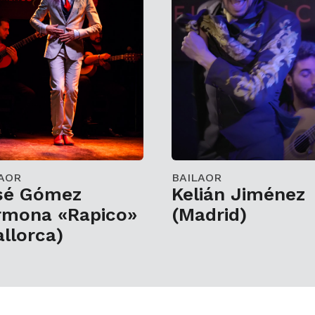
AOR
BAILAOR
sé Gómez
Kelián Jiménez
rmona «Rapico»
(Madrid)
llorca)