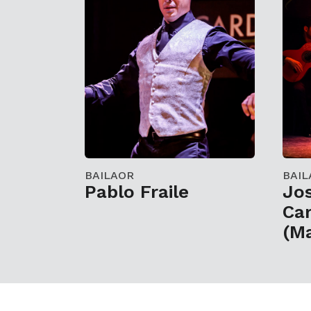
BAILAOR
BAIL
Pablo Fraile
Jo
Ca
(Ma