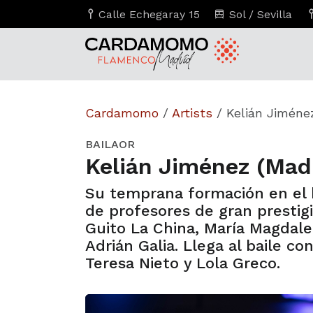
Calle Echegaray 15
Sol / Sevilla
Cardamomo
/
Artists
/
Kelián Jiméne
BAILAOR
Kelián Jiménez (Mad
Su temprana formación en el b
de profesores de gran prestig
Guito La China, María Magdale
Adrián Galia. Llega al baile c
Teresa Nieto y Lola Greco.