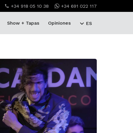
+34 918 05 10 38
+34 691 022 117
Show + Tapas
Opiniones
ES