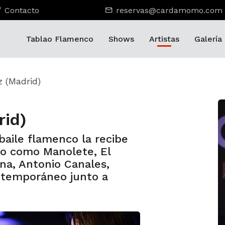
Contacto
reservas@cardamomo.com
Tablao Flamenco
Shows
Artistas
Galería
z (Madrid)
rid)
aile flamenco la recibe
io como Manolete, El
na, Antonio Canales,
ontemporáneo junto a