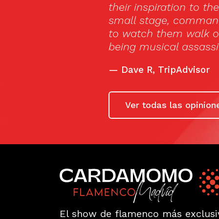
cause. The dancers, while on this
the audience, and it was a treat
he stage with all humbleness, after
 on stage.»
Ver todas las opinion
El show de flamenco más exclusi