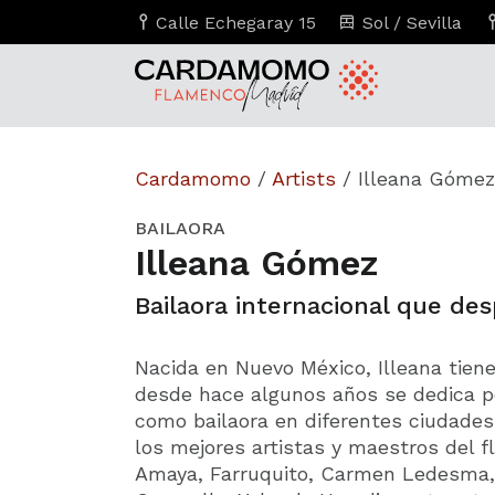
Calle Echegaray 15
Sol / Sevilla
Cardamomo
/
Artists
/
Illeana Gómez
BAILAORA
Illeana Gómez
Bailaora internacional que de
Nacida en Nuevo México, Illeana tiene
desde hace algunos años se dedica p
como bailaora en diferentes ciudade
los mejores artistas y maestros del 
Amaya, Farruquito, Carmen Ledesma, 