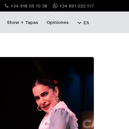
+34 918 05 10 38
+34 691 022 117
Show + Tapas
Opiniones
ES