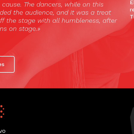
E
r
T
es
vo