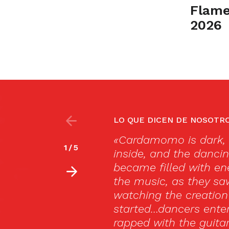
Flame
2026
LO QUE DICEN DE NOSOTR
ht, and as the clouds formed
I used 
2
/
5
 and wailing began, the rooms
dance t
y. Each of the dancers interpreted
trip to 
it, and you felt that you were
Flamenc
f a dance, every time a new dancer
always
trances, clicked, and clocked,
—
Mari
s, all the while the singers added