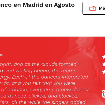
nco en Madrid en Agosto
Má
OS
to always imagine flamenco as this passion
hat took place in darkened stages. During a
Spain I finally got the chance to visit a Tabl
o. I was happy to see that it was everythin
 imagined and even more.
na Kuperman, travelingmom.com