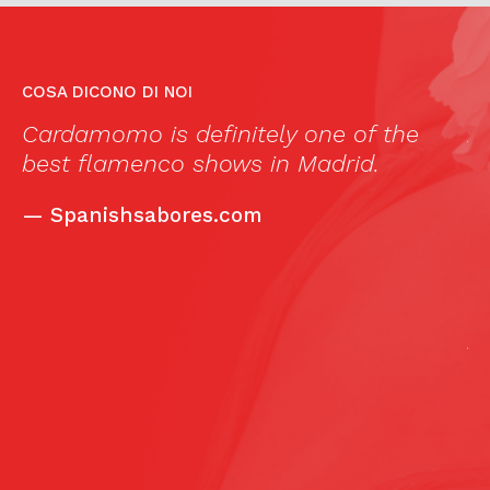
COSA DICONO DI NOI
Cardamomo is definitely one of the
A
e
best flamenco shows in Madrid.
f
c
—
Spanishsabores.com
m
s
1
(
a
A
C
f
h