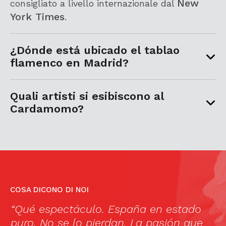
New
consigliato a livello internazionale dal
York Times
.
¿Dónde está ubicado el tablao
flamenco en Madrid?
Quali artisti si esibiscono al
Cardamomo?
COSA DICONO DI NOI
e
“Qué espectáculo. España en estado
A
puro. No se lo pierdan. La pasión que
f