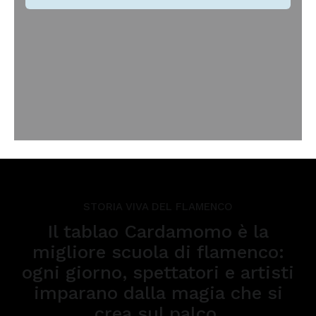
STORIA VIVA DEL FLAMENCO
Il tablao Cardamomo è la
migliore scuola di flamenco:
ogni giorno, spettatori e artisti
imparano dalla magia che si
crea sul palco.