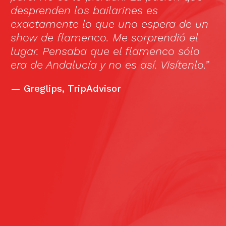
A
desprenden los bailarines es
c
y
exactamente lo que uno espera de un
m
d
show de flamenco. Me sorprendió el
1
lugar. Pensaba que el flamenco sólo
(
era de Andalucía y no es así. Visítenlo.”
a
A
—
Greglips, TripAdvisor
C
f
h