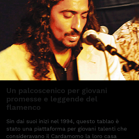
Un palcoscenico per giovani
promesse e leggende del
flamenco
Sin dai suoi inizi nel 1994, questo tablao è
stato una piattaforma per giovani talenti che
consideravano il Cardamomo la loro casa