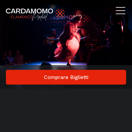
Comprare Biglietti
UN TABLAO CON UNA STORIA: PATRIMONIO CULTURALE
DI MADRID
Cardamomo offre
l’esperienza di flamenco più