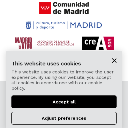
This website uses cookies
This website uses cookies to improve the user
experience. By using our website, you accept
all cookies in accordance with our cookie
policy.
© 2026 Cardamomo Flamenco Madrid - All rights
reserved.
Accept all
Legal Terms and Privacy Policy
Términos, Condiciones, Protección de Datos,
Adjust preferences
Política de Devoluciones y Reintegros