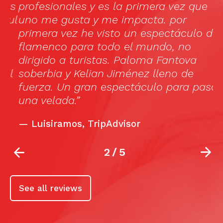
as
profesionales y es la primera vez que
e
ul
uno me gusta y me impacta. por
i
primera vez he visto un espectáculo de
d
flamenco para todo el mundo, no
p
dirigido a turistas. Paloma Fantova
“
l
soberbia y Kelian Jiménez lleno de
p
fuerza. Un gran espectáculo para pasar
l
una velada.”
ca
—
Luisiramos, TripAdvisor
2
/
5
See all reviews