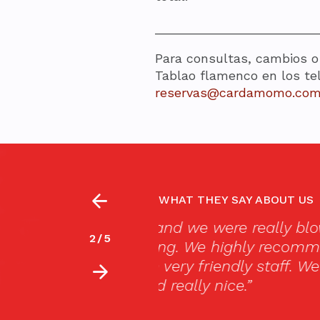
_______________________
Para consultas, cambios o
Tablao flamenco en los tel
reservas@cardamomo.co
WHAT THEY SAY ABOUT US
really blown away!
“Me and four of my fri
2
/
5
y recommend it. A
of Flamenco. Flamenco
 staff. We only had
expression to poetry. T
snapping and when th
the emotion and powe