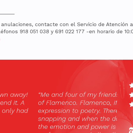
_____
 anulaciones, contacte con el Servicio de Atención
éfonos 918 051 038 y 691 022 177 -en horario de 10:
m
ends went here to enjoy our first taste
“Cons
, if you don’t know, started as an
del 
here is soulful signing, clapping,
y aco
e dancers begin their performance
Selec
r is intense. We went to the 8 pm
en M