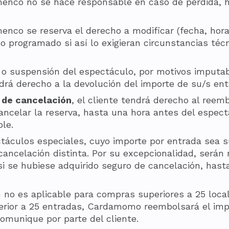
co no se hace responsable en caso de pérdida, hu
o se reserva el derecho a modificar (fecha, horari
 programado si así lo exigieran circunstancias técn
n o suspensión del espectáculo, por motivos imput
drá derecho a la devolución del importe de su/s ent
 de cancelación
, el cliente tendrá derecho al reem
ncelar la reserva, hasta una hora antes del espectá
le.
táculos especiales, cuyo importe por entrada sea s
cancelación distinta. Por su excepcionalidad, serán
 si se hubiese adquirido seguro de cancelación, has
 no es aplicable para compras superiores a 25 loca
erior a 25 entradas, Cardamomo reembolsará el imp
omunique por parte del cliente.