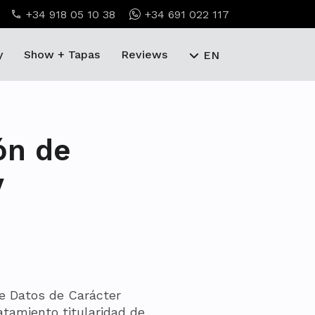
+34 918 05 10 38
+34 691 022 117
y
Show + Tapas
Reviews
EN
ón de
y
de Datos de Carácter
atamiento titularidad de