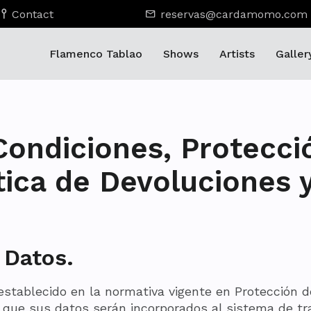
Contact
reservas@cardamomo.com
Flamenco Tablao
Shows
Artists
Galler
Condiciones, Protecci
tica de Devoluciones 
 Datos.
establecido en la normativa vigente en Protección 
 que sus datos serán incorporados al sistema de tr