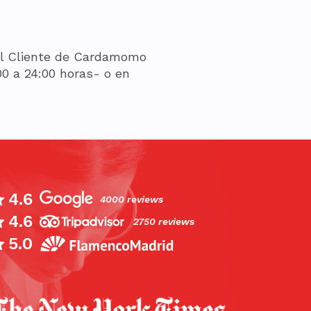
 al Cliente de Cardamomo
00 a 24:00 horas- o en
4.6
4000 reviews
4.6
iderado por los ‘connoisseurs’ como el cor
2750 reviews
flamenco en Madrid, El Cardamomo es un ta
5.0
gedor donde vivir la pasión del flamenco au
cionado por el New York Times en su artícu
adrid” y recomendado por el Guardian como