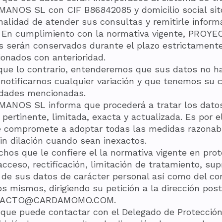
OS SL con CIF B86842085 y domicilio social sit
nalidad de atender sus consultas y remitirle inform
s. En cumplimiento con la normativa vigente, P
s serán conservados durante el plazo estrictamente
onados con anterioridad.
ue lo contrario, entenderemos que sus datos no ha
otificarnos cualquier variación y que tenemos su 
alidades mencionadas.
S SL informa que procederá a tratar los datos d
 pertinente, limitada, exacta y actualizada. Es po
ompromete a adoptar todas las medidas razonabl
in dilación cuando sean inexactos.
hos que le confiere el la normativa vigente en pro
cceso, rectificación, limitación de tratamiento, sup
o de sus datos de carácter personal así como del c
os mismos, dirigiendo su petición a la dirección post
ONTACTO@CARDAMOMO.COM.
s que puede contactar con el Delegado de Protecc