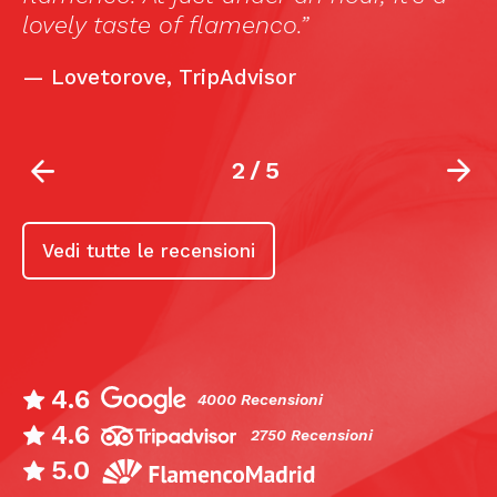
lovely taste of flamenco.”
t
i
—
Lovetorove, TripAdvisor
2
/
5
Vedi tutte le recensioni
4.6
4000 Recensioni
4.6
2750 Recensioni
5.0