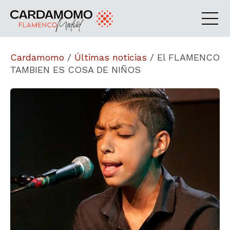
Cardamomo
/
Últimas noticias
/
El FLAMENCO
TAMBIEN ES COSA DE NIÑOS