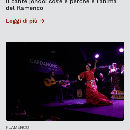
Il cante jondo: cos’è e perché è l’anima
del flamenco
Leggi di più
FLAMENCO