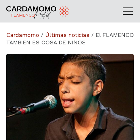
Cardamomo
/
Últimas noticias
/
El FLAMENCO
TAMBIEN ES COSA DE NIÑOS