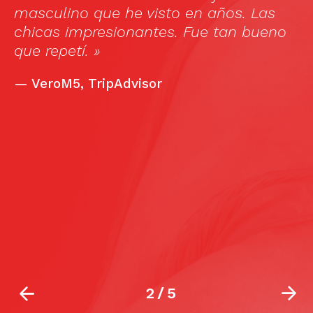
masculino que he visto en años. Las
in
chicas impresionantes. Fue tan bueno
a
que repetí. »
t
n
—
VeroM5, TripAdvisor
t
wi
si
c
s
i
t
b
2
/
5