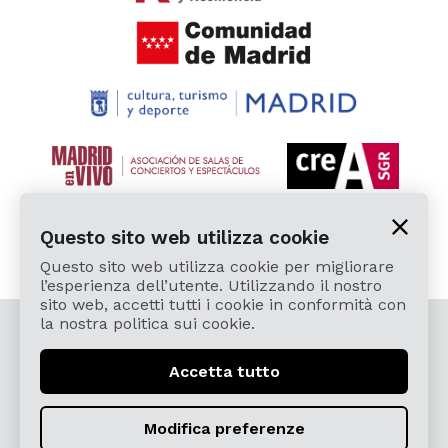
Questo sito web utilizza cookie
Questo sito web utilizza cookie per migliorare
l’esperienza dell’utente. Utilizzando il nostro
sito web, accetti tutti i cookie in conformità con
la nostra politica sui cookie.
© 2026 Cardamomo Flamenco Madrid - Tutti i diritti
riservati.
Accetta tutto
Avviso Legale e politica della privacy
Términos, Condiciones, Protección de Datos,
Modifica preferenze
Política de Devoluciones y Reintegros