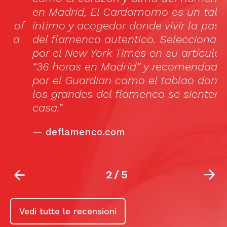
en Madrid, El Cardamomo es un tablao
p
f
intimo y acogedor donde vivir la pasión
u
del flamenco autentico. Seleccionado
p
por el New York Times en su artículo
f
“36 horas en Madrid” y recomendado
d
por el Guardian como el tablao donde
s
los grandes del flamenco se sienten en
f
casa.”
u
—
deflamenco.com
2
/
5
Vedi tutte le recensioni