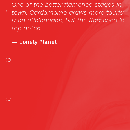
One of the better flamenco stages in
A
d
town, Cardamomo draws more tourists
f
than aficionados, but the flamenco is
c
top notch.
m
1
—
Lonely Planet
(
a
co
A
C
f
h
ee