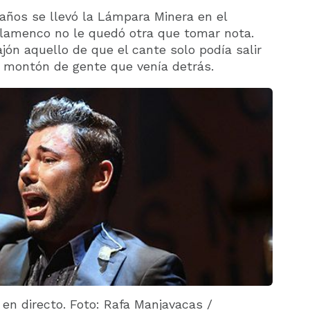
años se llevó la Lámpara Minera en el
 flamenco no le quedó otra que tomar nota.
ón aquello de que el cante solo podía salir
un montón de gente que venía detrás.
en directo. Foto: Rafa Manjavacas /