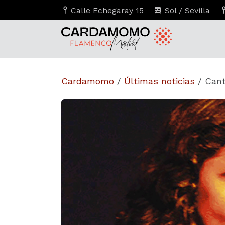
Calle Echegaray 15
Sol / Sevilla
Cardamomo
/
Últimas noticias
/
Cant