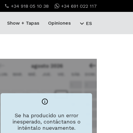
+34 918 05 10 38
+34 691 022 117
Show + Tapas
Opiniones
ES