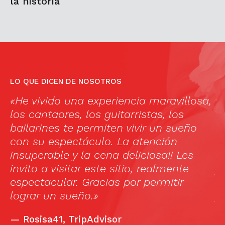
la historia
LO QUE DICEN DE NOSOTROS
«He vivido una experiencia maravillosa,
«
los cantaores, los guitarristas, los
c
bailarines te permiten vivir un sueño
e
con su espectáculo. La atención
i
insuperable y la cena deliciosa!! Les
d
invito a visitar este sitio, realmente
p
espectacular. Gracias por permitir
“
lograr un sueño.»
p
l
—
Rosisa41, TripAdvisor
c