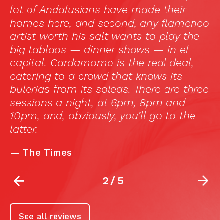
”
lot of Andalusians have made their
d
homes here, and second, any flamenco
s
artist worth his salt wants to play the
f
big tablaos — dinner shows — in el
u
capital. Cardamomo is the real deal,
catering to a crowd that knows its
bulerias from its soleas. There are three
sessions a night, at 6pm, 8pm and
10pm, and, obviously, you’ll go to the
latter.
—
The Times
2
/
5
See all reviews