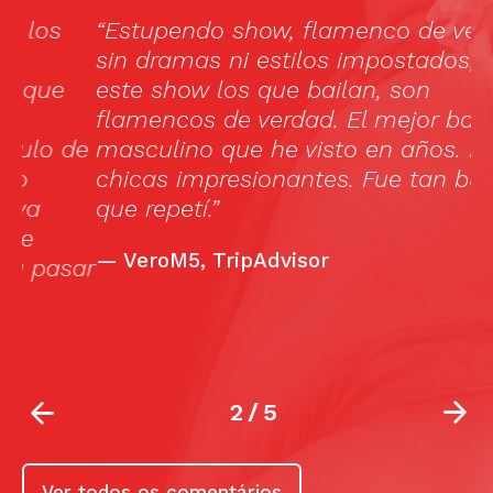
“Estupendo show, flamenco de verdad,
“
sin dramas ni estilos impostados, en
e
este show los que bailan, son
o
flamencos de verdad. El mejor bailaor
T
de
masculino que he visto en años. Las
e
chicas impresionantes. Fue tan bueno
f
que repetí.”
—
VeroM5, TripAdvisor
ar
2
/
5
Ver todos os comentários