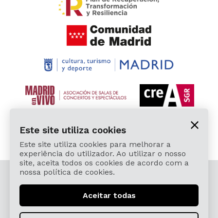
Este site utiliza cookies
Este site utiliza cookies para melhorar a
experiência do utilizador. Ao utilizar o nosso
site, aceita todos os cookies de acordo com a
nossa política de cookies.
© 2026 Cardamomo Flamenco Madrid - Todos os
direitos reservados.
Aceitar todas
Aviso Legal e Política de Privacidade
Términos, Condiciones, Protección de Datos,