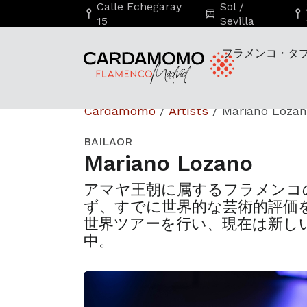
Calle Echegaray
Sol /
15
Sevilla
フラメンコ・タ
Cardamomo
/
Artists
/
Mariano Loza
BAILAOR
Mariano Lozano
アマヤ王朝に属するフラメンコ
ず、すでに世界的な芸術的評価
世界ツアーを行い、現在は新し
中。