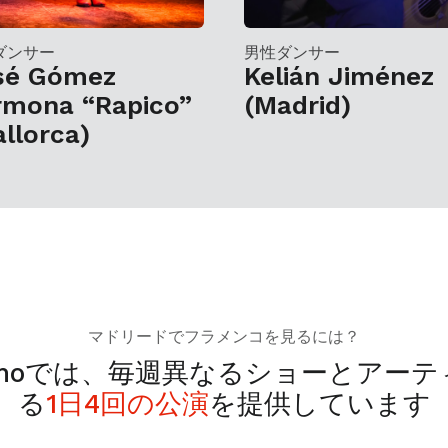
ダンサー
男性ダンサー
sé Gómez
Kelián Jiménez
rmona “Rapico”
(Madrid)
llorca)
マドリードでフラメンコを見るには？
momoでは、毎週異なるショーとアー
る
1日4回の公演
を提供しています