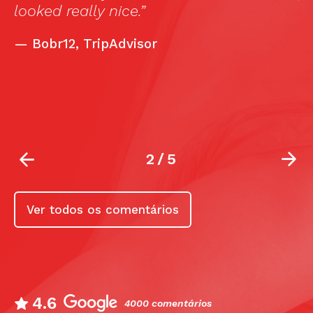
looked really nice.”
f
d
—
Bobr12, TripAdvisor
s
f
u
2
/
5
Ver todos os comentários
4.6
4000 comentários