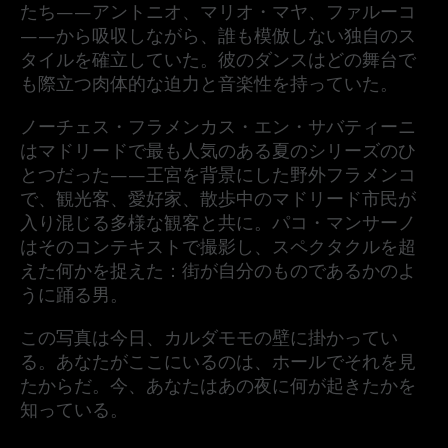
たち——アントニオ、マリオ・マヤ、ファルーコ
——から吸収しながら、誰も模倣しない独自のス
タイルを確立していた。彼のダンスはどの舞台で
も際立つ肉体的な迫力と音楽性を持っていた。
ノーチェス・フラメンカス・エン・サバティーニ
はマドリードで最も人気のある夏のシリーズのひ
とつだった——王宮を背景にした野外フラメンコ
で、観光客、愛好家、散歩中のマドリード市民が
入り混じる多様な観客と共に。パコ・マンサーノ
はそのコンテキストで撮影し、スペクタクルを超
えた何かを捉えた：街が自分のものであるかのよ
うに踊る男。
この写真は今日、カルダモモの壁に掛かってい
る。あなたがここにいるのは、ホールでそれを見
たからだ。今、あなたはあの夜に何が起きたかを
知っている。