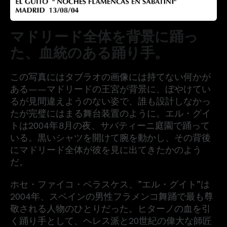
マドリード全体を背景に踊っ
た、血統のある踊り手。
この写真にはタブラオの画像には持てない何かが
ある——マドリードの王宮が背景に、ぼやけてい
るが見間違えようのない姿で、誰も設計しなかっ
たが完璧にはまる舞台装置のように。エル・グイ
トは2004年8月の夜、サバティーニ庭園で踊って
いる。黒いシャツを開けて腕を動かし、その背後
にマドリード全体が彼を見に出てきたかのよう
だ。
ホセ・ファイコ・ベラスケス、”エル・グイト”は
2004年、スペインの男性フラメンコ舞踊で最も尊
敬される人物のひとりだった。ヒターノの血を引
く踊り手として、ヘレス派と20世紀の偉大な師匠