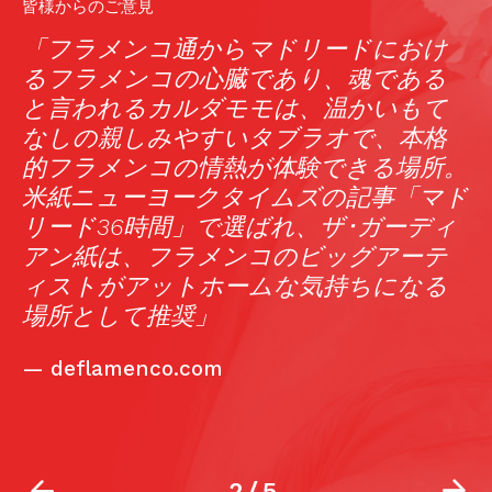
皆様からのご意見
着
「フラメンコ通からマドリードにおけ
な
るフラメンコの心臓であり、魂である
を
と言われるカルダモモは、温かいもて
弱
なしの親しみやすいタブラオで、本格
的フラメンコの情熱が体験できる場所。
米紙ニューヨークタイムズの記事「マド
リード36時間」で選ばれ、ザ･ガーディ
アン紙は、フラメンコのビッグアーテ
ィストがアットホームな気持ちになる
場所として推奨」
—
deflamenco.com
2
/
5