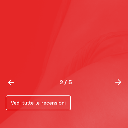
2
/
5
Vedi tutte le recensioni