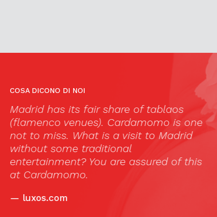
COSA DICONO DI NOI
e
Madrid has its fair share of tablaos
I
(flamenco venues). Cardamomo is one
t
A
not to miss. What is a visit to Madrid
i
y
without some traditional
to
d
entertainment? You are assured of this
a
at Cardamomo.
t
i
—
luxos.com