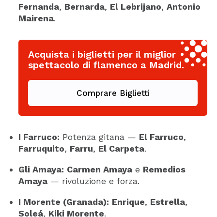
Fernanda
,
Bernarda
,
El Lebrijano
,
Antonio
Mairena
.
Acquista i biglietti per il miglior
spettacolo di flamenco a Madrid.
Comprare Biglietti
I Farruco:
Potenza gitana —
El Farruco
,
Farruquito
,
Farru
,
El Carpeta
.
Gli Amaya:
Carmen Amaya
e
Remedios
Amaya
— rivoluzione e forza.
I Morente (Granada):
Enrique
,
Estrella
,
Soleá
,
Kiki Morente
.