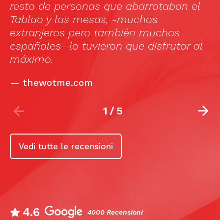
 de personas que abarrotaban el
una velad
ao y las mesas, -muchos
anjeros pero también muchos
—
Luisira
oles- lo tuvieron que disfrutar al
mo.
ewotme.com
2
/
5
Vedi tutte le recensioni
4.6
4000 Recensioni