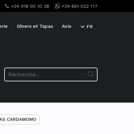
+34 918 05 10 38
+34 691 022 117
erie
Dîners et Tapas
Avis
FR
TAS CARDAMOMO