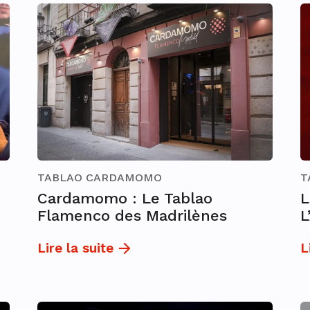
TABLAO CARDAMOMO
T
Cardamomo : Le Tablao
L
Flamenco des Madrilènes
L
Lire la suite
L