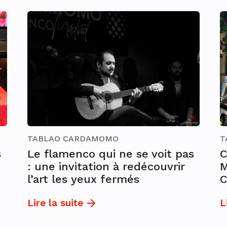
TABLAO CARDAMOMO
T
s
Le flamenco qui ne se voit pas
C
: une invitation à redécouvrir
M
l’art les yeux fermés
Lire la suite
L