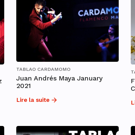
TABLAO CARDAMOMO
T
Juan Andrés Maya January
z
F
2021
Lire la suite
L