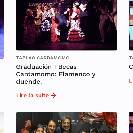
TABLAO CARDAMOMO
T
Graduación I Becas
C
Cardamomo: Flamenco y
L
duende.
Lire la suite