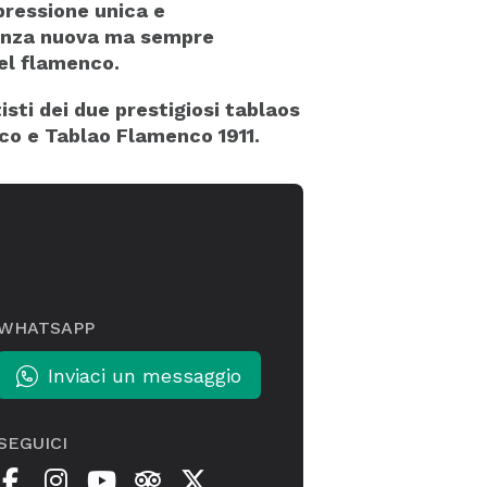
pressione unica e
tenza nuova ma sempre
del flamenco.
isti dei due prestigiosi tablaos
o e Tablao Flamenco 1911.
WHATSAPP
Inviaci un messaggio
SEGUICI