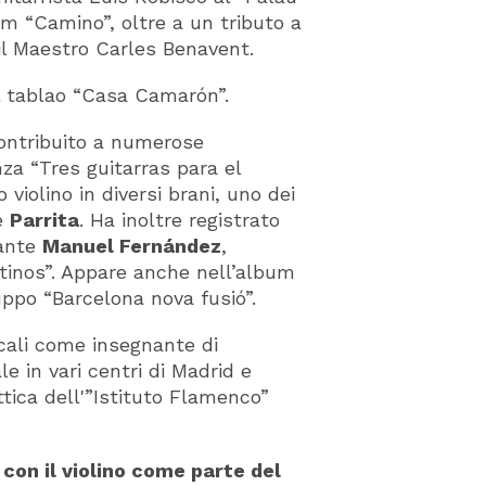
m “Camino”, oltre a un tributo a
il Maestro Carles Benavent.
el tablao “Casa Camarón”.
contribuito a numerose
enza “Tres guitarras para el
 violino in diversi brani, uno dei
te
Parrita
. Ha inoltre registrato
tante
Manuel Fernández
,
estinos”. Appare anche nell’album
ruppo “Barcelona nova fusió”.
cali come insegnante di
le in vari centri di Madrid e
tica dell'”Istituto Flamenco”
 con il violino come parte del