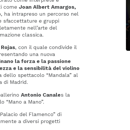
sti come
Joan Albert Amargos,
to, ha intrapreso un percorso nel
 sfaccettature e gruppi
letamente nell’arte del
mazione classica.
 Rojas
, con il quale condivide il
 presentando una nuova
nano la forza e la passione
zza e la sensibilità del violino
a dello spettacolo “Mandala” al
a di Madrid.
ballerino
Antonio Canale
s la
olo “Mano a Mano”.
 “Palacio del Flamenco” di
ente a diversi progetti