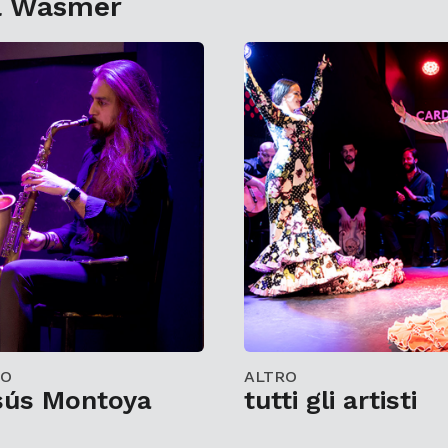
ia Wasmer
RO
ALTRO
sús Montoya
tutti gli artisti