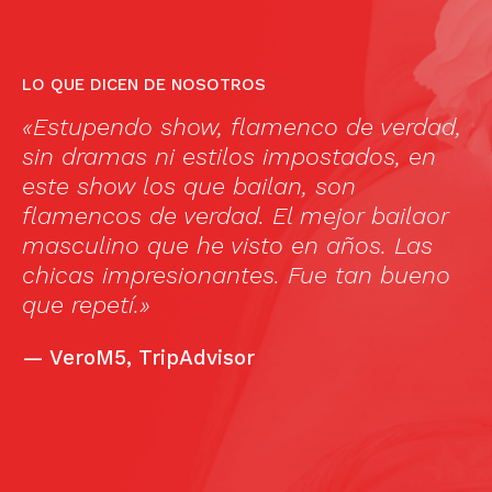
LO QUE DICEN DE NOSOTROS
s
«Estupendo show, flamenco de verdad,
«
e
sin dramas ni estilos impostados, en
r
ip
este show los que bailan, son
f
it
flamencos de verdad. El mejor bailaor
sm
ee
masculino que he visto en años. Las
s
chicas impresionantes. Fue tan bueno
lo
que repetí.»
—
VeroM5, TripAdvisor