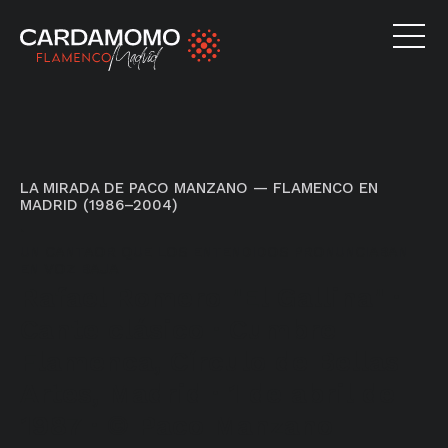
LA MIRADA DE PACO MANZANO — FLAMENCO EN
MADRID (1986–2004)
·
UN CANTAOR QUE LOS ENTENDIDOS PRONUNCIABAN
EN VOZ BAJA
Rafael Romero "El Gallina" ·
Cante clásico · Cumbre
Flamenca, Círculo de Bellas
Artes, Madrid · 1 de abril de
1987 · © Paco Manzano