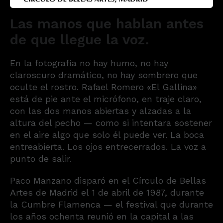
Las manos que hablan antes
de que llegue la voz.
En la fotografía no hay humo, no hay
claroscuro dramático, no hay sombrero que
oculte el rostro. Rafael Romero «El Gallina»
está de pie ante el micrófono, en traje claro,
con las dos manos abiertas y alzadas a la
altura del pecho — como si intentara sostener
en el aire algo que solo él puede ver. La boca
entreabierta. Los ojos entrecerrados. La voz a
punto de salir.
Paco Manzano disparó en el Círculo de Bellas
Artes de Madrid el 1 de abril de 1987, durante
la Cumbre Flamenca — el festival que durante
los años ochenta reunió en la capital a las