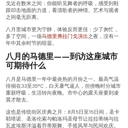
戈近在数米之间：你能听见舞者的呼吸，感受到鞋
跟叩击地面的力道，看清歌者的神情。艺术与观者
之间毫无距离。
八月里城市更为宁静，体验反而更佳：少了匆忙，
多了空间，一场
马德里弗拉门戈演出
之夜，没有一
年中其余时节的喧嚣。
八月的马德里——到访这座城市
可期待什么
八月是马德里一年中最炎热的月份之一。最高气温
徘徊在33至35°C，白天暑气逼人，但傍晚时分城市
重获呼吸，生活转向夜晚。市中心的露天座要到凌
晨才散去。
这也是传统街区庆典之月：8月5日至15日间，圣卡
耶塔诺、圣洛伦索与帕洛玛圣母节让拉拉蒂纳与拉
瓦皮埃斯洋溢着乔蒂斯舞、手摇风琴与民间欢庆。