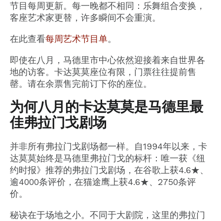
节目每周更新。每一晚都不相同：乐舞组合变换，
客座艺术家更替，许多瞬间不会重演。
在此查看
每周艺术节目单
。
即使在八月，马德里市中心依然迎接着来自世界各
地的访客。卡达莫莫座位有限，门票往往提前售
罄。请在余票售完前订下你的座位。
为何八月的卡达莫莫是马德里最
佳弗拉门戈剧场
并非所有弗拉门戈剧场都一样。自1994年以来，卡
达莫莫始终是马德里弗拉门戈的标杆：唯一获《纽
约时报》推荐的弗拉门戈剧场，在谷歌上获4.6★、
逾4000条评价，在猫途鹰上获4.6★、2750条评
价。
秘诀在于场地之小。不同于大剧院，这里的弗拉门