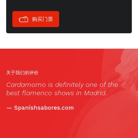
购买门票
关于我们的评价
Cardamomo is definitely one of the
best flamenco shows in Madrid.
—
Spanishsabores.com
de