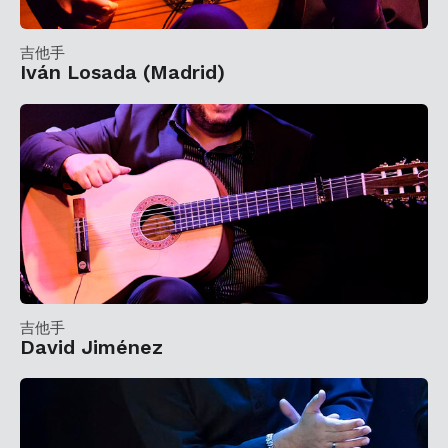
吉他手
Iván Losada (Madrid)
吉他手
David Jiménez