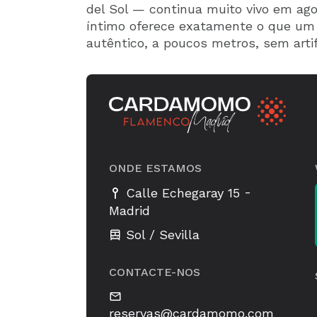
del Sol — continua muito vivo em ag
íntimo oferece exatamente o que um
autêntico, a poucos metros, sem artif
ONDE ESTAMOS
-
Calle Echegaray 15
Madrid
Sol / Sevilla
CONTACTE-NOS
reservas@cardamomo.com