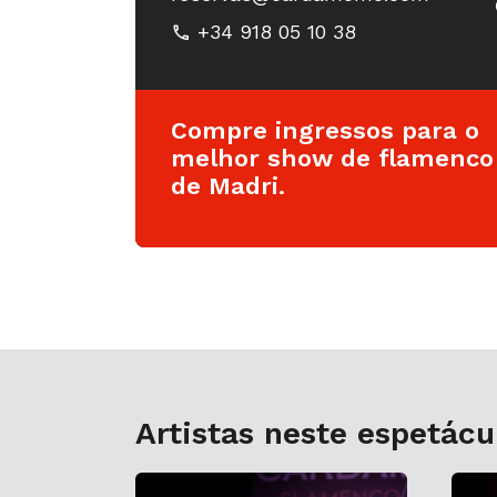
+34 918 05 10 38
Compre ingressos para o
melhor show de flamenco
de Madri.
Artistas neste espetácu