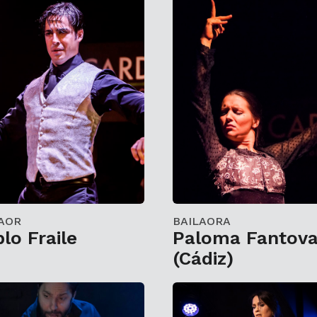
AOR
BAILAORA
lo Fraile
Paloma Fantov
(Cádiz)