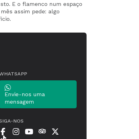
osto. E o flamenco num espaço
 mês assim pede: algo
ício.
WHATSAPP
Envie-nos uma
mensagem
SIGA-NOS