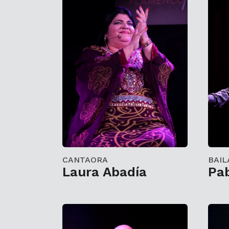
CANTAORA
BAIL
Laura Abadía
Pab