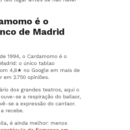
damomo é o
nco de Madrid
sde 1994, o Cardamomo é o
adrid: o único tablao
com 4,6★ no Google em mais de
r em 2.750 opiniões.
ário dos grandes teatros, aqui o
uve-se a respiração do bailaor,
vê-se a expressão do cantaor.
 a recebe.
ila, é ainda melhor: menos
espetáculo de flamenco em