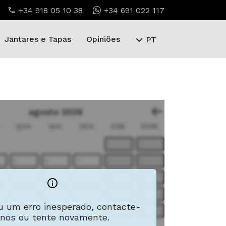
+34 918 05 10 38
+34 691 022 117
Jantares e Tapas
Opiniões
PT