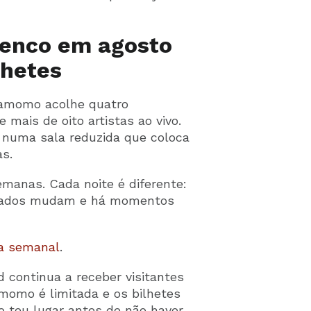
menco em agosto
lhetes
damomo acolhe quatro
mais de oito artistas ao vivo.
, numa sala reduzida que coloca
as.
manas. Cada noite é diferente:
vidados mudam e há momentos
ca semanal
.
 continua a receber visitantes
momo é limitada e os bilhetes
 teu lugar antes de não haver