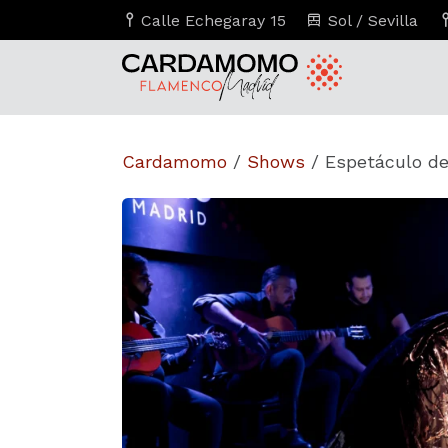
Calle Echegaray 15
Sol / Sevilla
Cardamomo
/
Shows
/
Espetáculo d