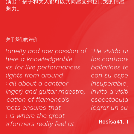
演出：孩子和大人都可以共同感受弗拉门戈的情感
魅力。
关于我们的评价
f
“He vivido una experiencia maravillosa,
Ma
los cantaores, los guitarristas, los
(
bailarines te permiten vivir un sueño
no
con su espectáculo. La atención
w
insuperable y la cena deliciosa!! Les
e
,
invito a visitar este sitio, realmente
a
espectacular. Gracias por permitir
lograr un sueño.”
—
Rosisa41, TripAdvisor