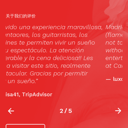
关于我们的评价
a,
Madrid has its fair share of tablaos
C
(flamenco venues). Cardamomo is one
b
not to miss. What is a visit to Madrid
without some traditional
entertainment? You are assured of this
at Cardamomo.
—
luxos.com
2
/
5