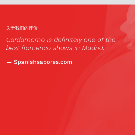
关于我们的评价
Cardamomo is definitely one of the
“
e
best flamenco shows in Madrid.
to
F
—
Spanishsabores.com
an
s
t
t
w
r