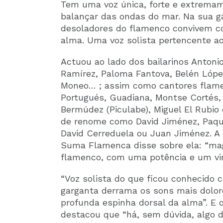
Tem uma voz única, forte e extremam
balançar das ondas do mar. Na sua g
desoladores do flamenco convivem c
alma. Uma voz solista pertencente ao
Actuou ao lado dos bailarinos Antoni
Ramírez, Paloma Fantova, Belén Lóp
Moneo… ; assim como cantores flam
Portugués, Guadiana, Montse Cortés,
Bermúdez (Piculabe), Miguel El Rubio 
de renome como David Jiménez, Paque
David Cerreduela ou Juan Jiménez. A 
Suma Flamenca disse sobre ela: “magn
flamenco, com uma potência e um virt
“Voz solista do que ficou conhecido 
garganta derrama os sons mais dolo
profunda espinha dorsal da alma”. E o
destacou que “há, sem dúvida, algo 