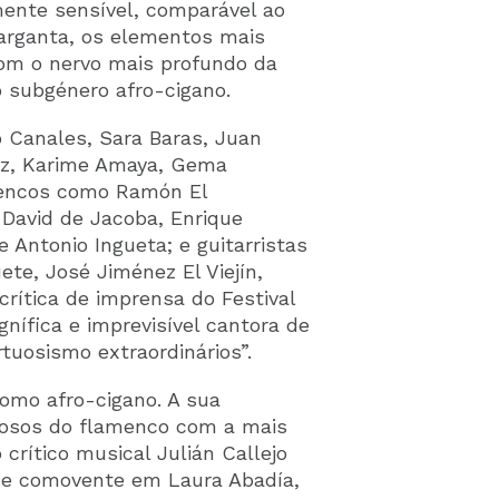
ente sensível, comparável ao
arganta, os elementos mais
om o nervo mais profundo da
 subgénero afro-cigano.
o Canales, Sara Baras, Juan
ez, Karime Amaya, Gema
encos como Ramón El
 David de Jacoba, Enrique
e Antonio Ingueta; e guitarristas
te, José Jiménez El Viejín,
crítica de imprensa do Festival
ífica e imprevisível cantora de
uosismo extraordinários”.
como afro-cigano. A sua
rosos do flamenco com a mais
 crítico musical Julián Callejo
de comovente em Laura Abadía,