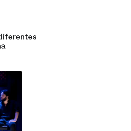
iferentes
na