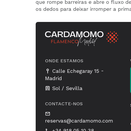
que rompe barreiras e abre o fluxo 
os dedos para deixar irromper a prima
ONDE ESTAMOS
-
Calle Echegaray 15
Madrid
Sol / Sevilla
CONTACTE-NOS
reservas@cardamomo.com
+34 918 05 10 38