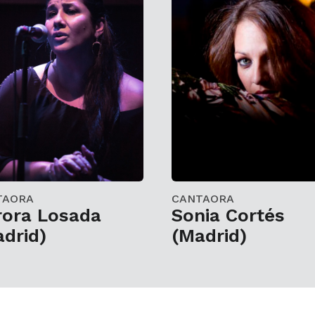
TAORA
CANTAORA
rora Losada
Sonia Cortés
drid)
(Madrid)