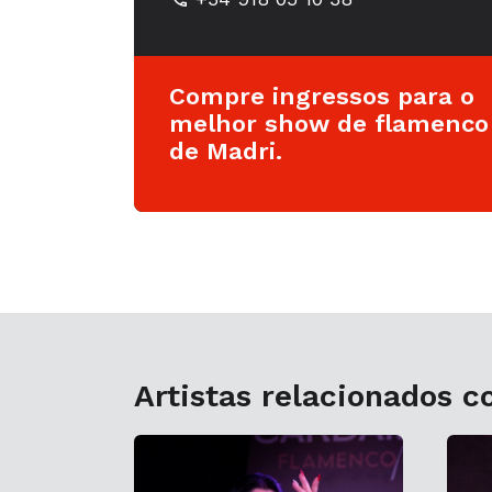
Compre ingressos para o
melhor show de flamenco
de Madri.
Artistas relacionados 