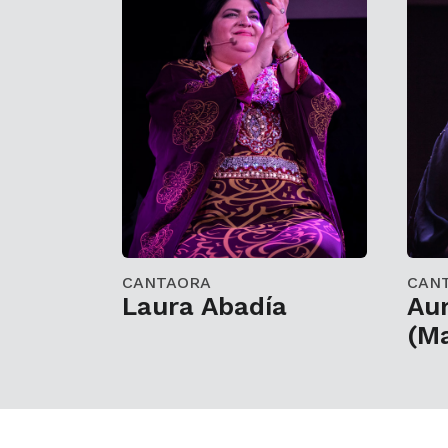
CANTAORA
CAN
Laura Abadía
Au
(Ma