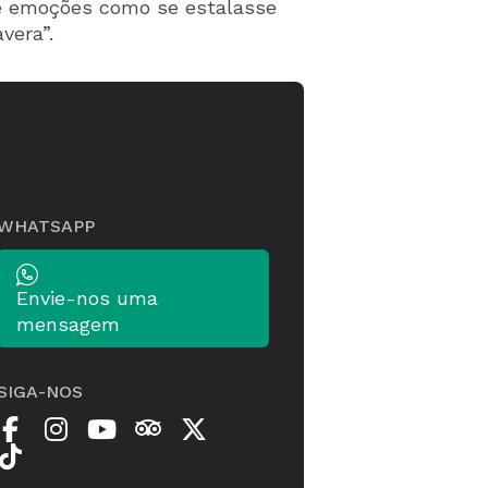
de emoções como se estalasse
vera”.
WHATSAPP
Envie-nos uma
mensagem
SIGA-NOS