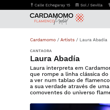
Calle Echegaray 15
Sol / Sevilla
Cardamomo
/
Artists
/
Laura Abadía
CANTAORA
Laura Abadía
Laura interpreta em Cardamo
que rompe a linha clássica d
a ver num tablao de flamenc
a sua verdade através de uma
comoventes do universo flam