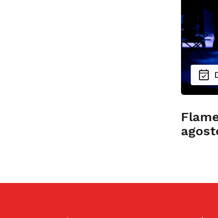
Flame
agost