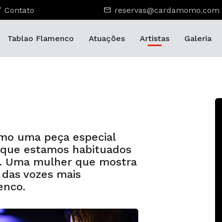
Contato
reservas@cardamomo.com
Tablao Flamenco
Atuações
Artistas
Galeria
mo uma peça especial
o que estamos habituados
o. Uma mulher que mostra
 das vozes mais
enco.