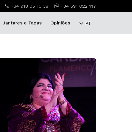
+34 918 05 10 38
+34 691 022 117
Jantares e Tapas
Opiniões
PT