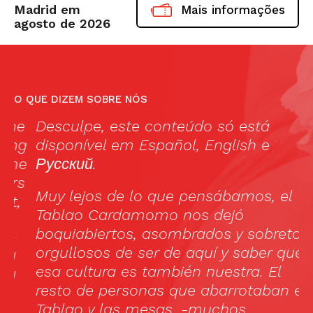
Madrid em
Mais informações
agosto de 2026
O QUE DIZEM SOBRE NÓS
e
Desculpe, este conteúdo só está
“
g
disponível em
Español
,
English
e
r
e
Русский
.
f
s
sm
Muy lejos de lo que pensábamos, el
s
Tablao Cardamomo nos dejó
lo
boquiabiertos, asombrados y sobretodo
orgullosos de ser de aquí y saber que
esa cultura es también nuestra. El
resto de personas que abarrotaban el
Tablao y las mesas, -muchos