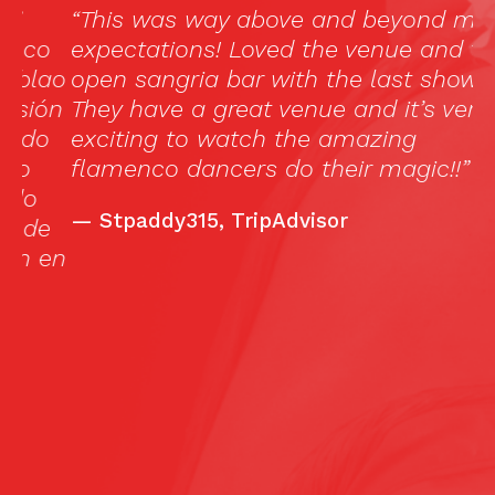
“This was way above and beyond my
O
o
expectations! Loved the venue and the
t
ao
open sangria bar with the last show!
t
ón
They have a great venue and it’s very
t
o
exciting to watch the amazing
flamenco dancers do their magic!!”
—
Stpaddy315, TripAdvisor
e
en