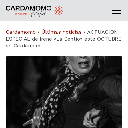
Cardamomo
/
Últimas noticias
/
ACTUACION
ESPECIAL de Irene «La Sentío» este OCTUBRE
en Cardamomo