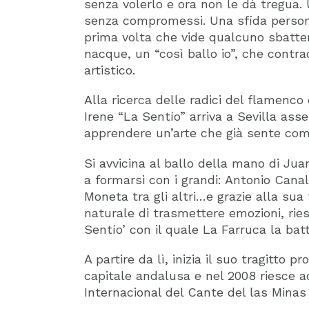
senza volerlo e ora non le dà tregua. 
senza compromessi. Una sfida personal
prima volta che vide qualcuno sbattere 
nacque, un “così ballo io”, che contr
artistico.
Alla ricerca delle radici del flamenco 
Irene “La Sentío” arriva a Sevilla ass
apprendere un’arte che già sente com
Si avvicina al ballo della mano di J
a formarsi con i grandi: Antonio Cana
Moneta tra gli altri…e grazie alla sua
naturale di trasmettere emozioni, rie
Sentío’ con il quale La Farruca la bat
A partire da lì, inizia il suo tragitto 
capitale andalusa e nel 2008 riesce ad
Internacional del Cante del las Minas