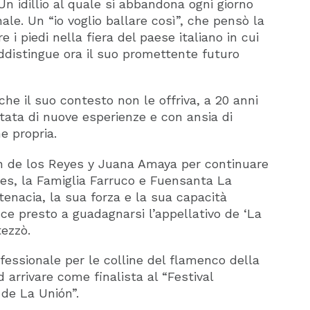
Un idillio al quale si abbandona ogni giorno
e. Un “io voglio ballare così”, che pensò la
i piedi nella fiera del paese italiano in cui
addistingue ora il suo promettente futuro
che il suo contesto non le offriva, a 20 anni
etata di nuove esperienze e con ansia di
e propria.
uan de los Reyes y Juana Amaya per continuare
les, la Famiglia Farruco e Fuensanta La
 tenacia, la sua forza e la sua capacità
sce presto a guadagnarsi l’appellativo de ‘La
tezzò.
professionale per le colline del flamenco della
 arrivare come finalista al “Festival
 de La Unión”.