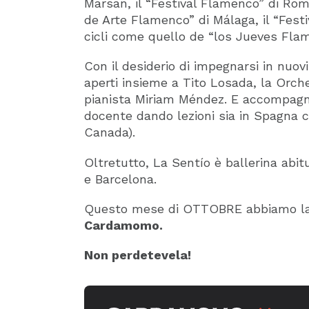
Marsan, il “Festival Flamenco” di Rom
de Arte Flamenco” di Málaga, il “Festi
cicli come quello de “los Jueves Flam
Con il desiderio di impegnarsi in nuov
aperti insieme a Tito Losada, la Orch
pianista Miriam Méndez. E accompagna 
docente dando lezioni sia in Spagna co
Canada).
Oltretutto, La Sentío è ballerina abitu
e Barcelona.
Questo mese di OTTOBRE abbiamo la f
Cardamomo.
Non perdetevela!