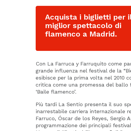
Acquista i biglietti per i
miglior spettacolo di
flamenco a Madrid.
Con La Farruca y Farruquito come padrin
grande influenza nel festival de la “B
esibisce per la prima volta nel 2010 c
critica come una promessa del ballo
‘Baile flamenco’.
Più tardi La Sentío presenta il suo spe
inarrestabile carriera internazionale 
Farruco, Óscar de los Reyes, Sergio A
programmazione dei principali festiva