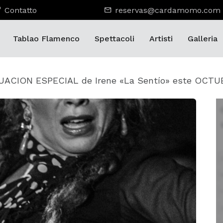
Contatto
reservas@cardamomo.com
Tablao Flamenco
Spettacoli
Artisti
Galleria
ACION ESPECIAL de Irene «La Sentío» este OCT