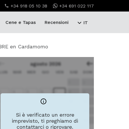
+34 918 05 10 38
+34 691 022 117
Cene e Tapas
Recensioni
IT
UBRE en Cardamomo