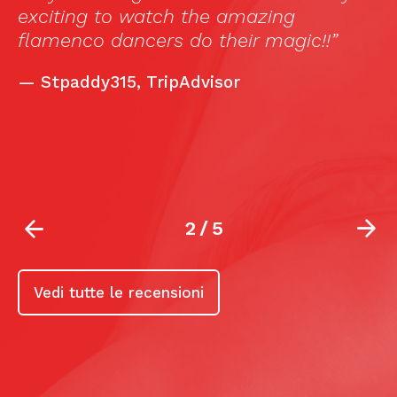
d
exciting to watch the amazing
e
flamenco dancers do their magic!!”
a
—
Stpaddy315, TripAdvisor
2
/
5
Vedi tutte le recensioni