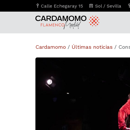
Calle Echegaray 15
Sol / Sevilla
Cardamomo
/
Últimas noticias
/
Cons