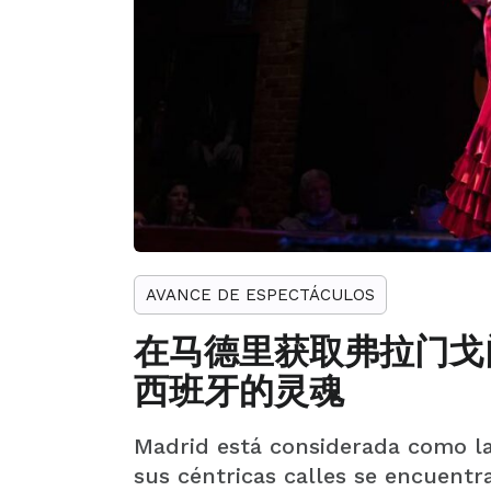
AVANCE DE ESPECTÁCULOS
在马德里获取弗拉门戈
西班牙的灵魂
Madrid está considerada como la
sus céntricas calles se encuent