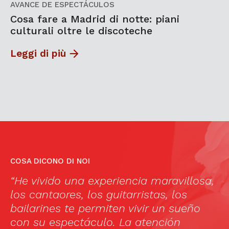
AVANCE DE ESPECTÁCULOS
Cosa fare a Madrid di notte: piani
culturali oltre le discoteche
Leggi di più
COSA DICONO DI NOI
“He vivido una experiencia maravillosa,
Ma
los cantaores, los guitarristas, los
(
bailarines te permiten vivir un sueño
no
n
con su espectáculo. La atención
w