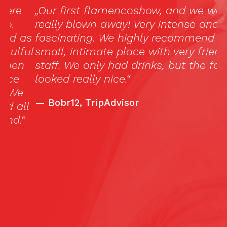
„Our first flamencoshow, and we were
Li
really blown away! Very intense and
c
as
fascinating. We highly recommend it. A
ja
ul
small, intimate place with very friendly
m
staff. We only had drinks, but the food
s
looked really nice.“
th
l
—
Bobr12, TripAdvisor
l
h
ar
b
c
c
bu
s
10
la