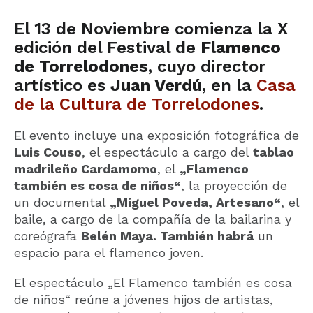
El 13 de Noviembre comienza la X
edición del Festival de
Flamenco
de Torrelodones
, cuyo director
artístico es
Juan Verdú
, en la
Casa
de la Cultura de Torrelodones
.
El evento incluye una exposición fotográfica de
Luis Couso
, el espectáculo a cargo del
tablao
madrileño Cardamomo
, el
„Flamenco
también es cosa de niños“
, la proyección de
un documental
„Miguel Poveda, Artesano“
, el
baile, a cargo de la compañía de la bailarina y
coreógrafa
Belén Maya. También habrá
un
espacio para el flamenco joven.
El espectáculo „El Flamenco también es cosa
de niños“ reúne a jóvenes hijos de artistas,