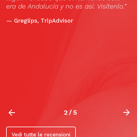
era de Andalucía y no es así. Visítenlo.”
—
Greglips, TripAdvisor
2
/
5
Vedi tutte le recensioni