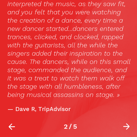
interpreted the music, as they saw fit,
s
and you felt that you were watching
th
the creation of a dance, every time a
l
new dancer started…dancers entered
h
trances, clicked, and clocked, rapped
ar
with the guitarists, all the while the
b
singers added their inspiration to the
c
cause. The dancers, while on this small
c
stage, commanded the audience, and
bu
it was a treat to watch them walk off
s
the stage with all humbleness, after
10
being musical assassins on stage. »
la
—
Dave R, TripAdvisor
2
/
5