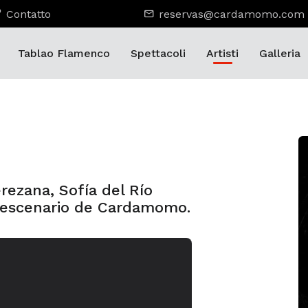
Contatto
reservas@cardamomo.com
Tablao Flamenco
Spettacoli
Artisti
Galleria
rezana, Sofía del Río
al escenario de Cardamomo.