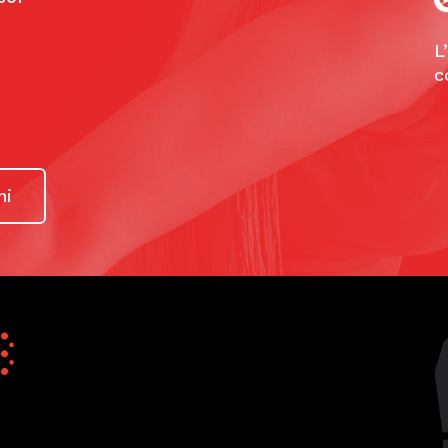
personas que abarrotaban el Tablao y las me
anjeros pero también muchos españoles- l
L
c
disfrutar al máximo.
com
ni