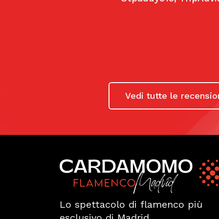
El resto de 
-muchos extr
tuvieron que 
—
thewotme.
Vedi tutte le recensio
Lo spettacolo di flamenco più
esclusivo di Madrid.