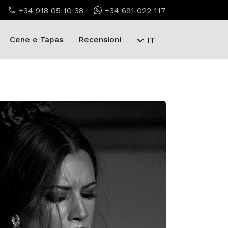
+34 918 05 10 38
+34 691 022 117
Cene e Tapas
Recensioni
IT