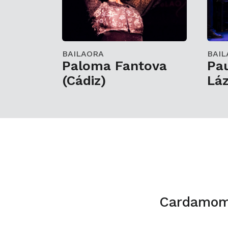
BAILAORA
BAIL
Paloma Fantova
Pau
(Cádiz)
Lá
Cardamom