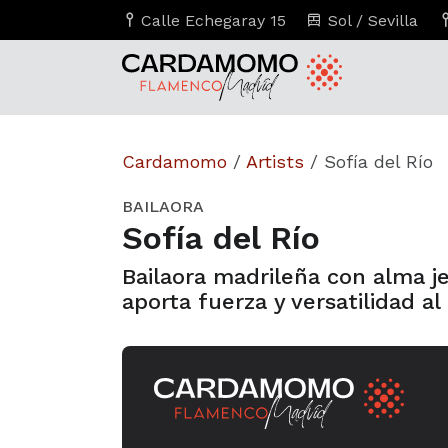
Calle Echegaray 15
Sol / Sevilla
Cardamomo
/
Artists
/
Sofía del Río
BAILAORA
Sofía del Río
Bailaora madrileña con alma je
aporta fuerza y versatilidad 