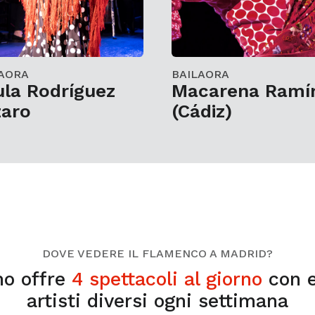
AORA
BAILAORA
la Rodríguez
Macarena Ramí
zaro
(Cádiz)
DOVE VEDERE IL FLAMENCO A MADRID?
o offre
4 spettacoli al giorno
con e
artisti diversi ogni settimana