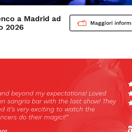
nco a Madrid ad
Maggiori inform
o 2026
 questo articolo è disponibile soltanto in
lish
e
Русский
.
e lo que pensábamos, el Tablao Cardamomo
uiabiertos, asombrados y sobretodo orgullo
uí y saber que esa cultura es también nuestr