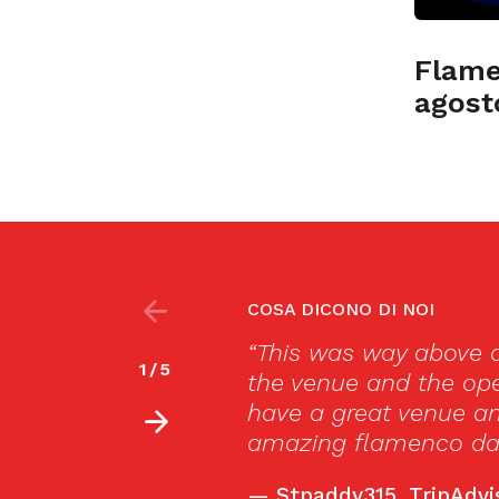
Flame
agost
COSA DICONO DI NOI
ond my expectations! Loved
Ci spiace, ma
2
/
5
a bar with the last show! They
Español
,
Eng
ry exciting to watch the
Muy lejos d
their magic!!”
nos dejó boq
de ser de aq