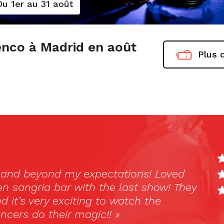
Du 1er au 31 août
nco à Madrid en août
Plus d
 imagine flamenco as this passionate
place in darkened stages. During a recent
inally got the chance to visit a Tablao
happy to see that it was everything I