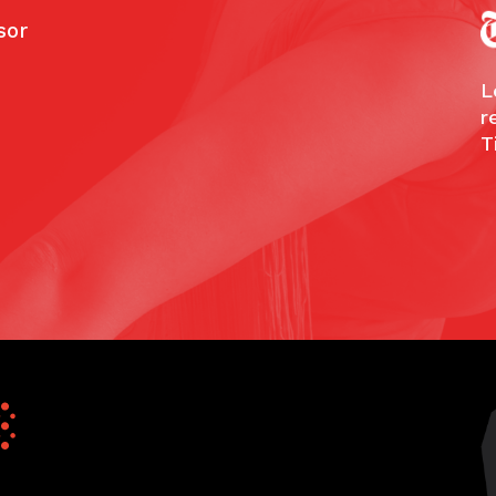
 and even more.
an, travelingmom.com
L
r
T