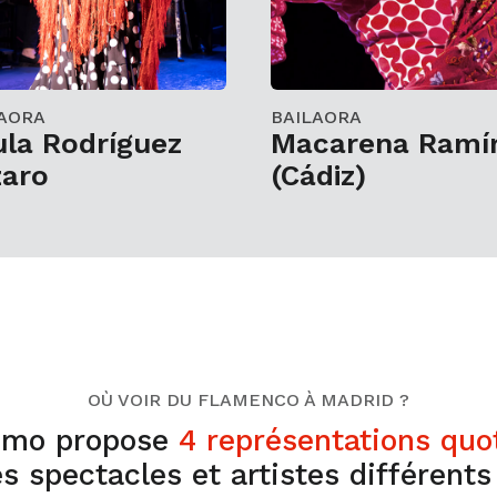
AORA
BAILAORA
la Rodríguez
Macarena Ramí
zaro
(Cádiz)
OÙ VOIR DU FLAMENCO À MADRID ?
mo propose
4 représentations quo
s spectacles et artistes différent