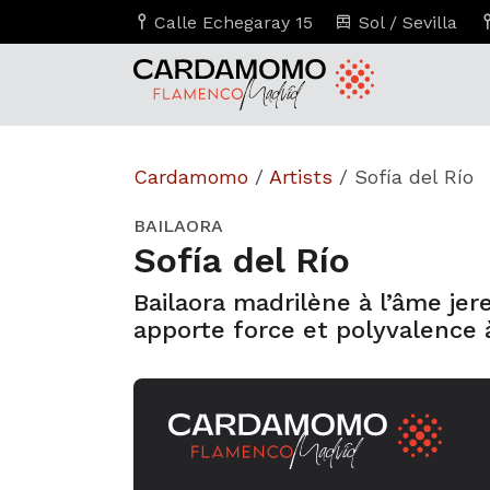
Calle Echegaray 15
Sol / Sevilla
Cardamomo
/
Artists
/
Sofía del Río
BAILAORA
Sofía del Río
Bailaora madrilène à l’âme jer
apporte force et polyvalence