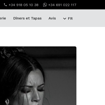
+34 918 05 10 38
+34 691 022 117
erie
Dîners et Tapas
Avis
FR