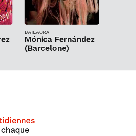
BAILAORA
rez
Mónica Fernández
(Barcelone)
tidiennes
s chaque