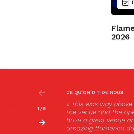
Flame
2026
CE QU’ON DIT DE NOUS
 my expectations! Loved
I used to always
2
/
5
ar with the last show! They
dance that took 
xciting to watch the
trip to Spain I f
ir magic!! »
Flamenco. I was 