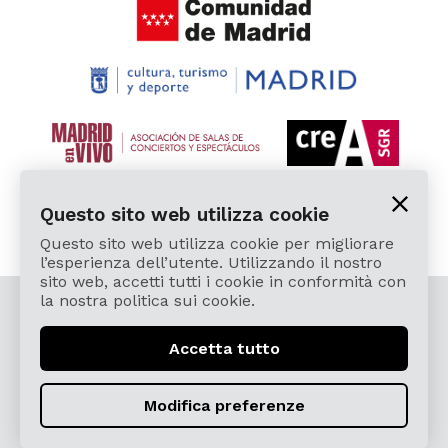
Questo sito web utilizza cookie
Questo sito web utilizza cookie per migliorare
l’esperienza dell’utente. Utilizzando il nostro
sito web, accetti tutti i cookie in conformità con
la nostra politica sui cookie.
© 2026 Cardamomo Flamenco Madrid - Tutti i diritti
riservati.
Accetta tutto
Avviso Legale e politica della privacy
Términos, Condiciones, Protección de Datos,
Modifica preferenze
Política de Devoluciones y Reintegros
Política de Cookies
Sitemap