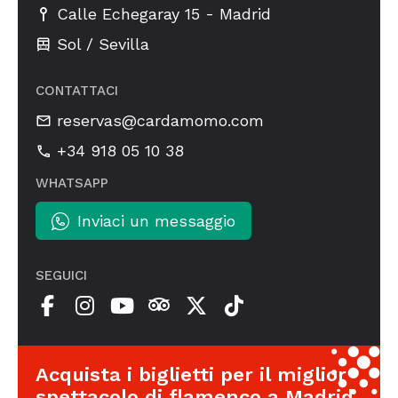
-
Calle Echegaray 15
Madrid
Sol / Sevilla
CONTATTACI
reservas@cardamomo.com
+34 918 05 10 38
WHATSAPP
Inviaci un messaggio
SEGUICI
Acquista i biglietti per il miglior
spettacolo di flamenco a Madrid.