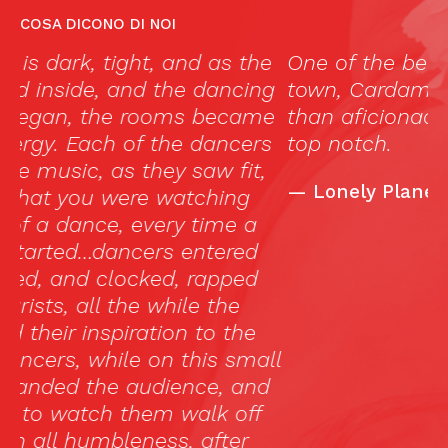
COSA DICONO DI NOI
e
One of the better flamenco stages in
“
g
town, Cardamomo draws more tourists
to
e
than aficionados, but the flamenco is
F
s
top notch.
an
s
—
Lonely Planet
t
t
w
r
ll
d