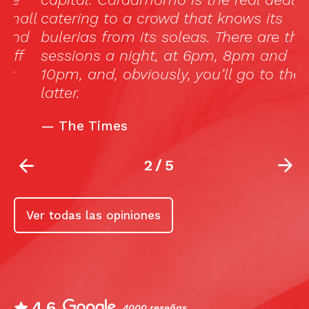
ll
catering to a crowd that knows its
d
bulerias from its soleas. There are three
sessions a night, at 6pm, 8pm and
10pm, and, obviously, you’ll go to the
latter.
—
The Times
2
/
5
Ver todas las opiniones
4.6
4000 reseñas