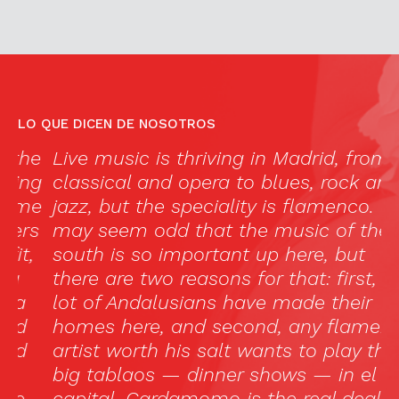
LO QUE DICEN DE NOSOTROS
e
Live music is thriving in Madrid, from
«
g
classical and opera to blues, rock and
s
e
jazz, but the speciality is flamenco. It
e
s
may seem odd that the music of the
f
south is so important up here, but
m
there are two reasons for that: first, a
c
lot of Andalusians have made their
qu
homes here, and second, any flamenco
artist worth his salt wants to play the
big tablaos — dinner shows — in el
capital. Cardamomo is the real deal,