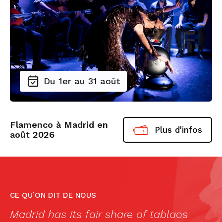
Du 1er au 31 août
Flamenco à Madrid en
Plus d'infos
août 2026
CE QU’ON DIT DE NOUS
Madrid has its fair share of tablaos
«