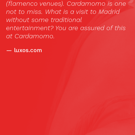
(flamenco venues). Cardamomo is one
p
not to miss. What is a visit to Madrid
d
f
without some traditional
e
entertainment? You are assured of this
s
at Cardamomo.
l
er
—
luxos.com