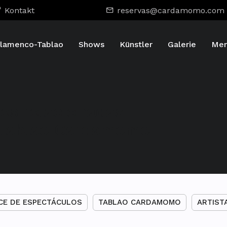
Kontakt
reservas@cardamomo.com
lamenco-Tablao
Shows
Künstler
Galerie
Men
des relacionadas
l tablao Cardamomo
CE DE ESPECTÁCULOS
TABLAO CARDAMOMO
ARTIST