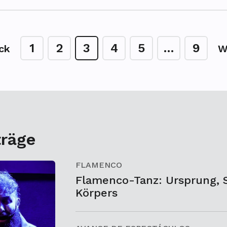
1
2
3
4
5
…
9
ck
W
träge
FLAMENCO
Flamenco-Tanz: Ursprung, S
Körpers