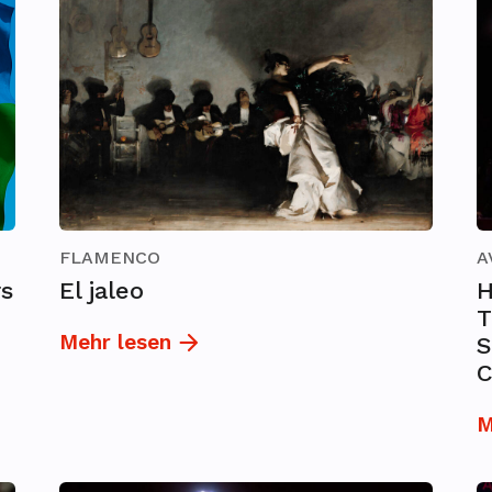
FLAMENCO
A
rs
El jaleo
H
e
T
Mehr lesen
S
M