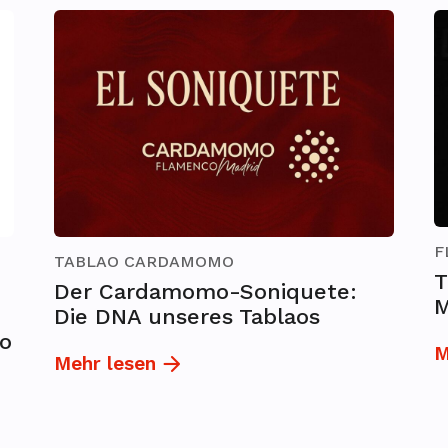
F
TABLAO CARDAMOMO
T
Der Cardamomo-Soniquete:
M
Die DNA unseres Tablaos
o
M
Mehr lesen