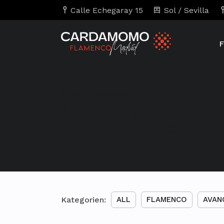
Calle Echegaray 15
Sol / Sevilla
F
ARCHIV:
SHOWS
Noticias y curiosida
con el flamenco y e
Kategorien:
ALL
FLAMENCO
AVAN