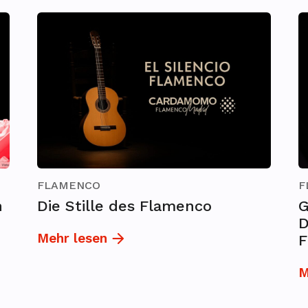
FLAMENCO
F
n
Die Stille des Flamenco
G
D
Mehr lesen
F
M