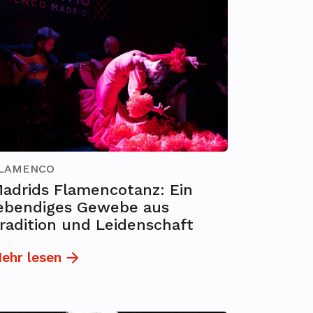
LAMENCO
adrids Flamencotanz: Ein
ebendiges Gewebe aus
radition und Leidenschaft
ehr lesen