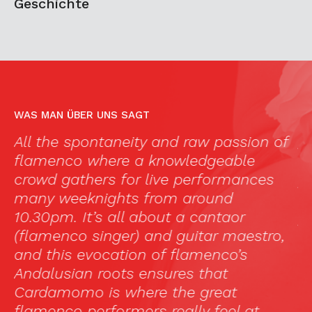
Geschichte
WAS MAN ÜBER UNS SAGT
All the spontaneity and raw passion of
„
ts
flamenco where a knowledgeable
h
crowd gathers for live performances
p
many weeknights from around
u
10.30pm. It’s all about a cantaor
p
(flamenco singer) and guitar maestro,
f
and this evocation of flamenco’s
d
Andalusian roots ensures that
s
Cardamomo is where the great
f
flamenco performers really feel at
u