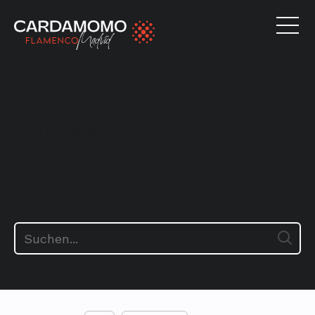
ARCHIV:
SHOWS
Noticias y curiosidades
relacionadas con el flamenco
y el tablao Cardamomo